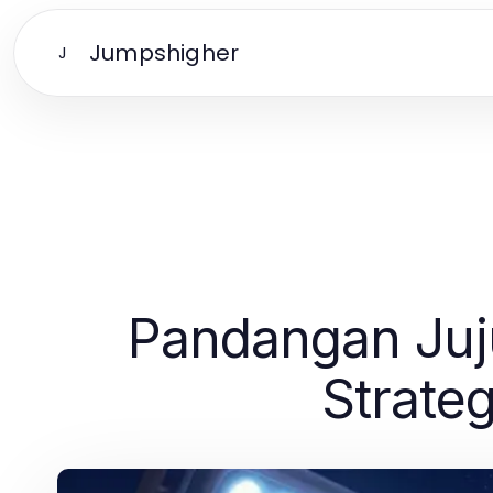
Jumpshigher
J
Pandangan Juju
Strate