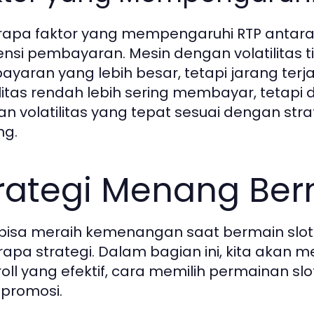
apa faktor yang mempengaruhi RTP antara lain
ensi pembayaran. Mesin dengan volatilitas
yaran yang lebih besar, tetapi jarang ter
ilitas rendah lebih sering membayar, tetapi 
n volatilitas yang tepat sesuai dengan st
ng.
rategi Menang Ber
bisa meraih kemenangan saat bermain slot
apa strategi. Dalam bagian ini, kita aka
oll yang efektif, cara memilih permainan s
 promosi.