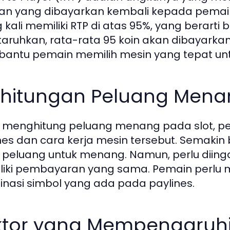
an yang dibayarkan kembali kepada pemain
g kali memiliki RTP di atas 95%, yang berarti
taruhkan, rata-rata 95 koin akan dibayarka
ntu pemain memilih mesin yang tepat unt
rhitungan Peluang Mena
 menghitung peluang menang pada slot, p
nes dan cara kerja mesin tersebut. Semakin
i peluang untuk menang. Namun, perlu diin
liki pembayaran yang sama. Pemain perl
nasi simbol yang ada pada paylines.
ktor yang Mempengaruhi