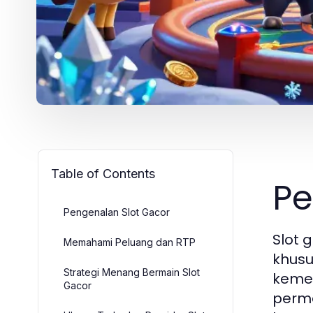
Table of Contents
Pe
Pengenalan Slot Gacor
Slot 
Memahami Peluang dan RTP
khusu
Strategi Menang Bermain Slot
kemen
Gacor
perma