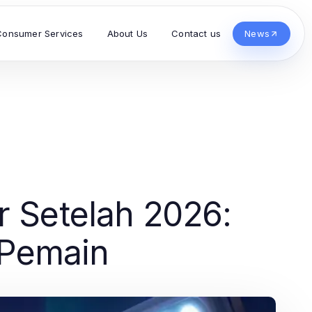
Consumer Services
About Us
Contact us
News
r Setelah 2026:
 Pemain