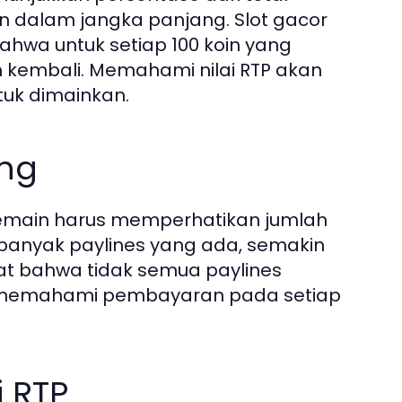
 dalam jangka panjang. Slot gacor
 bahwa untuk setiap 100 koin yang
n kembali. Memahami nilai RTP akan
uk dimainkan.
ng
emain harus memperhatikan jumlah
 banyak paylines yang ada, semakin
gat bahwa tidak semua paylines
u memahami pembayaran pada setiap
 RTP