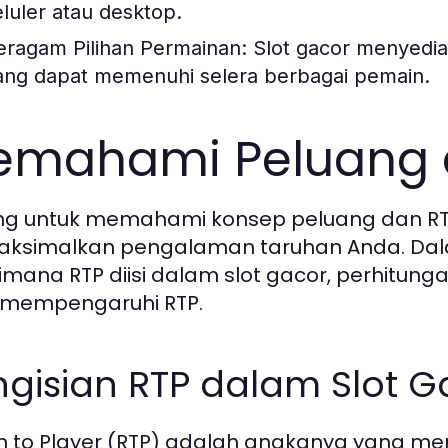
eluler atau desktop.
eragam Pilihan Permainan:
Slot gacor menyedia
ang dapat memenuhi selera berbagai pemain.
mahami Peluang 
ng untuk memahami konsep peluang dan RTP 
simalkan pengalaman taruhan Anda. Dala
mana RTP diisi dalam slot gacor, perhitung
 mempengaruhi RTP.
gisian RTP dalam Slot G
n to Player (RTP) adalah angkanya yang men