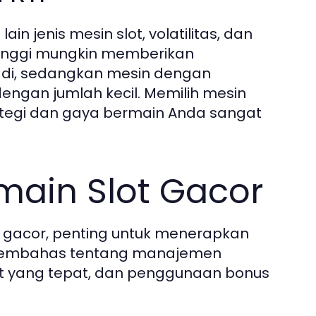
 jenis mesin slot, volatilitas, dan
 tinggi mungkin memberikan
jadi, sedangkan mesin dengan
dengan jumlah kecil. Memilih mesin
rategi dan gaya bermain Anda sangat
main Slot Gacor
 gacor, penting untuk menerapkan
n membahas tentang manajemen
lot yang tepat, dan penggunaan bonus