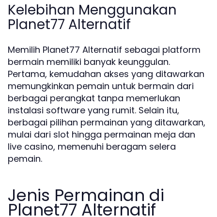
Kelebihan Menggunakan
Planet77 Alternatif
Memilih Planet77 Alternatif sebagai platform
bermain memiliki banyak keunggulan.
Pertama, kemudahan akses yang ditawarkan
memungkinkan pemain untuk bermain dari
berbagai perangkat tanpa memerlukan
instalasi software yang rumit. Selain itu,
berbagai pilihan permainan yang ditawarkan,
mulai dari slot hingga permainan meja dan
live casino, memenuhi beragam selera
pemain.
Jenis Permainan di
Planet77 Alternatif