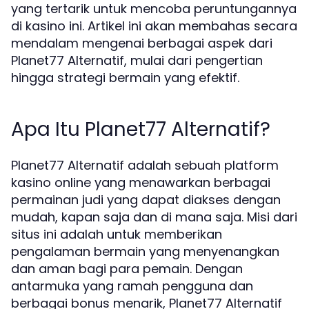
yang tertarik untuk mencoba peruntungannya
di kasino ini. Artikel ini akan membahas secara
mendalam mengenai berbagai aspek dari
Planet77 Alternatif, mulai dari pengertian
hingga strategi bermain yang efektif.
Apa Itu Planet77 Alternatif?
Planet77 Alternatif adalah sebuah platform
kasino online yang menawarkan berbagai
permainan judi yang dapat diakses dengan
mudah, kapan saja dan di mana saja. Misi dari
situs ini adalah untuk memberikan
pengalaman bermain yang menyenangkan
dan aman bagi para pemain. Dengan
antarmuka yang ramah pengguna dan
berbagai bonus menarik, Planet77 Alternatif