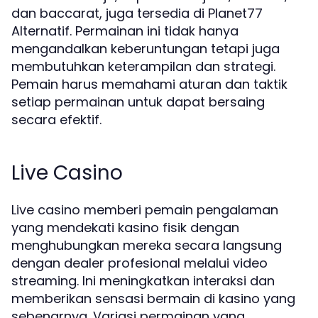
dan baccarat, juga tersedia di Planet77
Alternatif. Permainan ini tidak hanya
mengandalkan keberuntungan tetapi juga
membutuhkan keterampilan dan strategi.
Pemain harus memahami aturan dan taktik
setiap permainan untuk dapat bersaing
secara efektif.
Live Casino
Live casino memberi pemain pengalaman
yang mendekati kasino fisik dengan
menghubungkan mereka secara langsung
dengan dealer profesional melalui video
streaming. Ini meningkatkan interaksi dan
memberikan sensasi bermain di kasino yang
sebenarnya. Variasi permainan yang