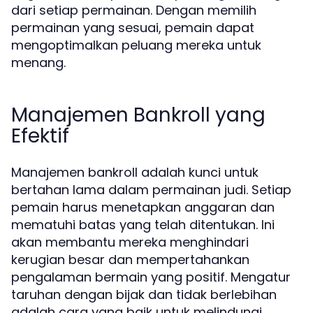
dari setiap permainan. Dengan memilih
permainan yang sesuai, pemain dapat
mengoptimalkan peluang mereka untuk
menang.
Manajemen Bankroll yang
Efektif
Manajemen bankroll adalah kunci untuk
bertahan lama dalam permainan judi. Setiap
pemain harus menetapkan anggaran dan
mematuhi batas yang telah ditentukan. Ini
akan membantu mereka menghindari
kerugian besar dan mempertahankan
pengalaman bermain yang positif. Mengatur
taruhan dengan bijak dan tidak berlebihan
adalah cara yang baik untuk melindungi