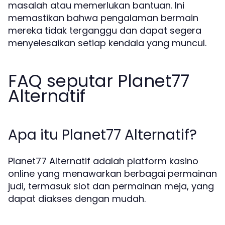
masalah atau memerlukan bantuan. Ini
memastikan bahwa pengalaman bermain
mereka tidak terganggu dan dapat segera
menyelesaikan setiap kendala yang muncul.
FAQ seputar Planet77
Alternatif
Apa itu Planet77 Alternatif?
Planet77 Alternatif adalah platform kasino
online yang menawarkan berbagai permainan
judi, termasuk slot dan permainan meja, yang
dapat diakses dengan mudah.