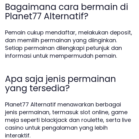
Bagaimana cara bermain di
Planet77 Alternatif?
Pemain cukup mendaftar, melakukan deposit,
dan memilih permainan yang diinginkan.
Setiap permainan dilengkapi petunjuk dan
informasi untuk mempermudah pemain.
Apa saja jenis permainan
yang tersedia?
Planet77 Alternatif menawarkan berbagai
jenis permainan, termasuk slot online, game
meja seperti blackjack dan roulette, serta live
casino untuk pengalaman yang lebih
interaktif.