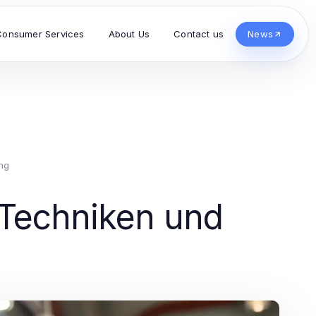
Consumer Services
About Us
Contact us
News
ng
 Techniken und