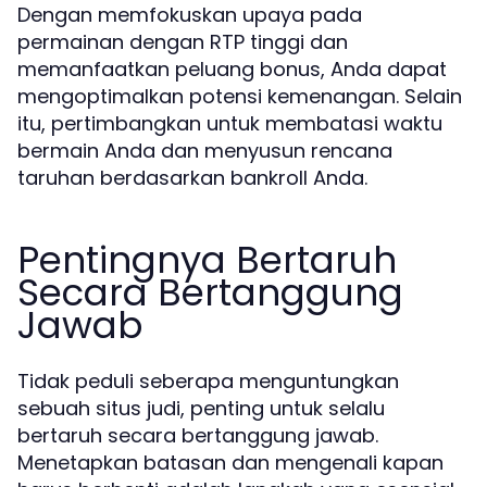
Dengan memfokuskan upaya pada
permainan dengan RTP tinggi dan
memanfaatkan peluang bonus, Anda dapat
mengoptimalkan potensi kemenangan. Selain
itu, pertimbangkan untuk membatasi waktu
bermain Anda dan menyusun rencana
taruhan berdasarkan bankroll Anda.
Pentingnya Bertaruh
Secara Bertanggung
Jawab
Tidak peduli seberapa menguntungkan
sebuah situs judi, penting untuk selalu
bertaruh secara bertanggung jawab.
Menetapkan batasan dan mengenali kapan