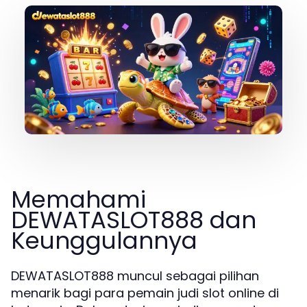
Memahami
DEWATASLOT888 dan
Keunggulannya
DEWATASLOT888 muncul sebagai pilihan
menarik bagi para pemain judi slot online di