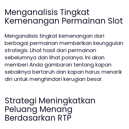
Menganalisis Tingkat
Kemenangan Permainan Slot
Menganalisis tingkat kemenangan dari
berbagai permainan memberikan keunggulan
strategis. Lihat hasil dari permainan
sebelumnya dan lihat polanya. Ini akan
memberi Anda gambaran tentang kapan
sebaiknya bertaruh dan kapan harus menarik
diri untuk menghindari kerugian besar.
Strategi Meningkatkan
Peluang Menang
Berdasarkan RTP