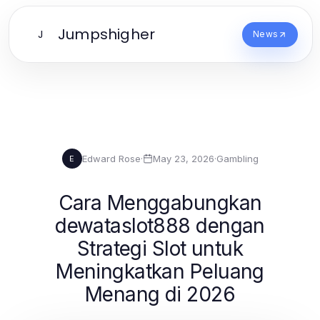
Jumpshigher
J
News
Edward Rose
·
May 23, 2026
·
Gambling
E
Cara Menggabungkan
dewataslot888 dengan
Strategi Slot untuk
Meningkatkan Peluang
Menang di 2026