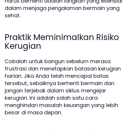
harus berhenti adalah langkah yang esensial
dalam menjaga pengalaman bermain yang
sehat.
Praktik Meminimalkan Risiko
Kerugian
Cobalah untuk bangun sebelum merasa
frustrasi dan menetapkan batasan kerugian
harian. Jika Anda telah mencapai batas
tersebut, sebaiknya berhenti bermain dan
jangan terjebak dalam siklus mengejar
kerugian. Ini adalah salah satu cara
menghindari masalah keuangan yang lebih
besar di masa depan.