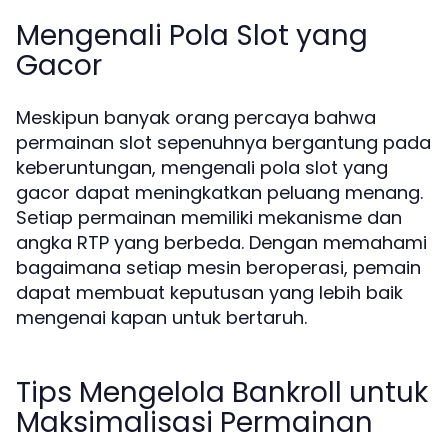
Mengenali Pola Slot yang
Gacor
Meskipun banyak orang percaya bahwa
permainan slot sepenuhnya bergantung pada
keberuntungan, mengenali pola slot yang
gacor dapat meningkatkan peluang menang.
Setiap permainan memiliki mekanisme dan
angka RTP yang berbeda. Dengan memahami
bagaimana setiap mesin beroperasi, pemain
dapat membuat keputusan yang lebih baik
mengenai kapan untuk bertaruh.
Tips Mengelola Bankroll untuk
Maksimalisasi Permainan